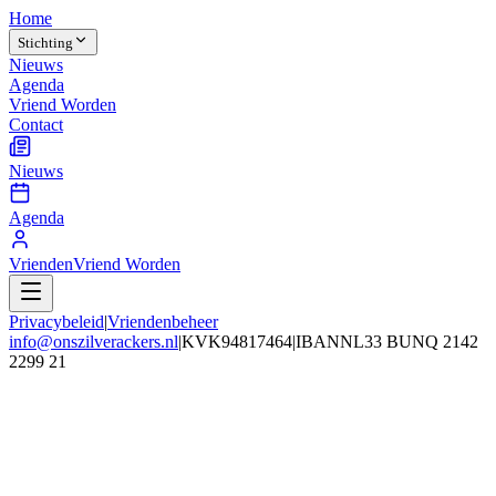
Home
Stichting
Nieuws
Agenda
Vriend Worden
Contact
Nieuws
Agenda
Vrienden
Vriend Worden
Privacybeleid
|
Vriendenbeheer
info@onszilverackers.nl
|
KVK
94817464
|
IBAN
NL33 BUNQ 2142
2299 21