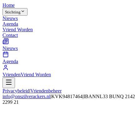
Home
Stichting
Nieuws
Agenda
Vriend Worden
Contact
Nieuws
Agenda
Vrienden
Vriend Worden
Privacybeleid
|
Vriendenbeheer
info@onszilverackers.nl
|
KVK
94817464
|
IBAN
NL33 BUNQ 2142
2299 21