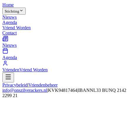
Home
Stichting
Nieuws
Agenda
Vriend Worden
Contact
Nieuws
Agenda
Vrienden
Vriend Worden
Privacybeleid
|
Vriendenbeheer
info@onszilverackers.nl
|
KVK
94817464
|
IBAN
NL33 BUNQ 2142
2299 21